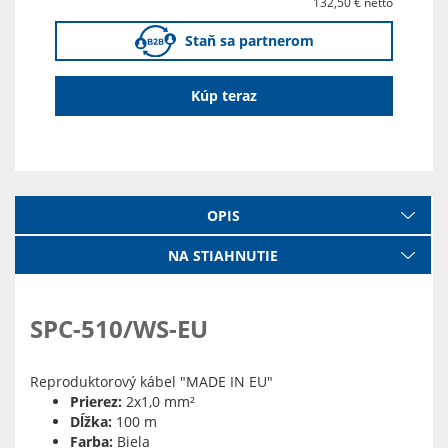
132,50 € netto
Staň sa partnerom
Kúp teraz
OPIS
NA STIAHNUTIE
SPC-510/WS-EU
Reproduktorový kábel "MADE IN EU"
Prierez:
2x1,0 mm²
Dĺžka:
100 m
Farba:
Biela