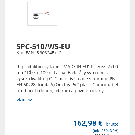
SPC-510/WS-EU
Kod EAN: 5,90824E+12
Reproduktorový kábel "MADE IN EU" Prierez: 2x1,0
mm² Dĺžka: 100 m Farba: Biela Žily vyrobené z
vysoko kvalitnej OFC medi (v súlade s normou PN-
EN 60228, trieda V) Odolný PVC plášť: Chráni kábel
pred poškodením, oderom a poveternostný...
viac
162,98 €
brutto
(inkl. 23% DPH)