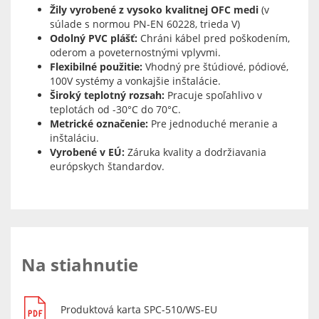
Žily vyrobené z vysoko kvalitnej OFC medi
(v
súlade s normou PN-EN 60228, trieda V)
Odolný PVC plášť:
Chráni kábel pred poškodením,
oderom a poveternostnými vplyvmi.
Flexibilné použitie:
Vhodný pre štúdiové, pódiové,
100V systémy a vonkajšie inštalácie.
Široký teplotný rozsah:
Pracuje spoľahlivo v
teplotách od -30°C do 70°C.
Metrické označenie:
Pre jednoduché meranie a
inštaláciu.
Vyrobené v EÚ:
Záruka kvality a dodržiavania
európskych štandardov.
Na stiahnutie
Produktová karta SPC-510/WS-EU