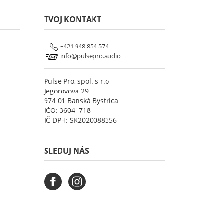
TVOJ KONTAKT
+421 948 854 574
info@pulsepro.audio
Pulse Pro, spol. s r.o
Jegorovova 29
974 01 Banská Bystrica
IČO: 36041718
IČ DPH: SK2020088356
SLEDUJ NÁS