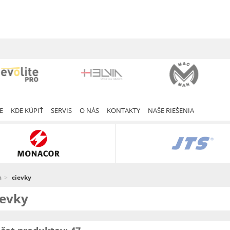
E
KDE KÚPIŤ
SERVIS
O NÁS
KONTAKTY
NAŠE RIEŠENIA
m
cievky
ievky