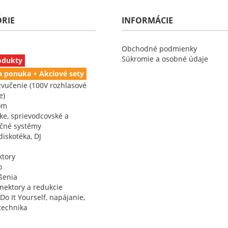
RIE
INFORMÁCIE
Obchodné podmienky
Súkromie a osobné údaje
odukty
a ponuka + Akciové sety
zvučenie (100V rozhlasové
e)
om
ke, sprievodcovské a
čné systémy
iskotéka, DJ
tory
o
ešenia
onektory a redukcie
Do It Yourself, napájanie,
technika
R