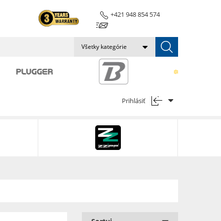
+421 948 854 574
info@pulsepro.audio
Všetky kategórie
Prihlásiť