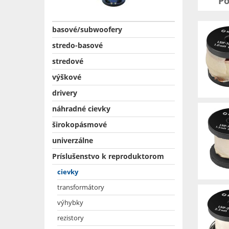
Po
basové/subwoofery
stredo-basové
stredové
výškové
drivery
náhradné cievky
širokopásmové
univerzálne
Príslušenstvo k reproduktorom
cievky
transformátory
výhybky
rezistory