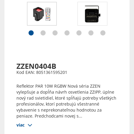
ZZEN0404B
Kod EAN: 8051361595201
Reflektor PAR 10W RGBW Nová séria ZZEN
vylepšuje a dopĺňa návrh osvetlenia ZZIPP, úplne
nový rad svietidiel, ktoré spĺňajú potreby všetkých
profesionálov, ktorí potrebujú všestranné
vybavenie s neprekonateľnou hodnotou za
peniaze. Predchodcami novej s...
viac