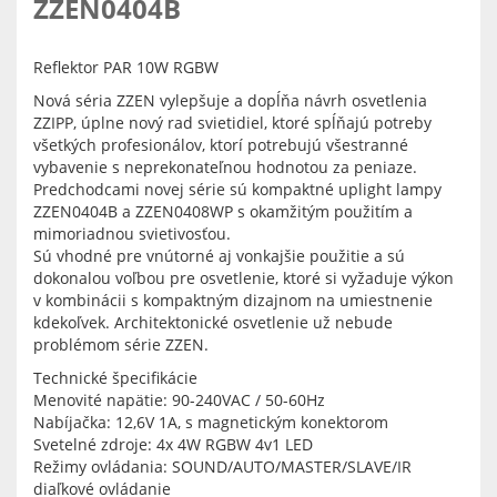
ZZEN0404B
Reflektor PAR 10W RGBW
Nová séria ZZEN vylepšuje a dopĺňa návrh osvetlenia
ZZIPP, úplne nový rad svietidiel, ktoré spĺňajú potreby
všetkých profesionálov, ktorí potrebujú všestranné
vybavenie s neprekonateľnou hodnotou za peniaze.
Predchodcami novej série sú kompaktné uplight lampy
ZZEN0404B a ZZEN0408WP s okamžitým použitím a
mimoriadnou svietivosťou.
Sú vhodné pre vnútorné aj vonkajšie použitie a sú
dokonalou voľbou pre osvetlenie, ktoré si vyžaduje výkon
v kombinácii s kompaktným dizajnom na umiestnenie
kdekoľvek. Architektonické osvetlenie už nebude
problémom série ZZEN.
Technické špecifikácie
Menovité napätie: 90-240VAC / 50-60Hz
Nabíjačka: 12,6V 1A, s magnetickým konektorom
Svetelné zdroje: 4x 4W RGBW 4v1 LED
Režimy ovládania: SOUND/AUTO/MASTER/SLAVE/IR
diaľkové ovládanie