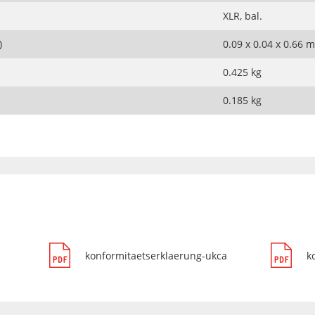
XLR, bal.
)
0.09 x 0.04 x 0.66 m
0.425 kg
0.185 kg
konformitaetserklaerung-ukca
k