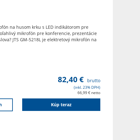
rofón na husom krku s LED indikátorom pre
poľahlivý mikrofón pre konferencie, prezentácie
lova? JTS GM-5218L je elektretový mikrofón na
82,40 €
brutto
(inkl. 23% DPH)
66,99 € netto
m
Kúp teraz