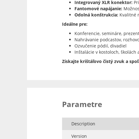
Integrovaný XLR konektor:
Pr
Fantomové napájanie:
Možnosť
Odolná konštrukcia:
Kvalitné 
Ideálne pre:
Konferencie, semináre, prezen
Nahrávanie podcastov, rozhov
Ozvučenie pódií, divadiel
Inštalácie v kostoloch, školách
Získajte krištáľovo čistý zvuk a sp
Parametre
Description
Version