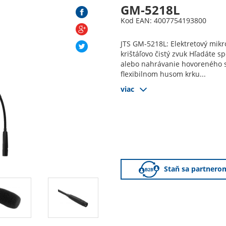
GM-5218L
Kod EAN: 4007754193800
JTS GM-5218L: Elektretový mik
krištáľovo čistý zvuk Hľadáte s
alebo nahrávanie hovoreného s
flexibilnom husom krku...
viac
Staň sa partnero