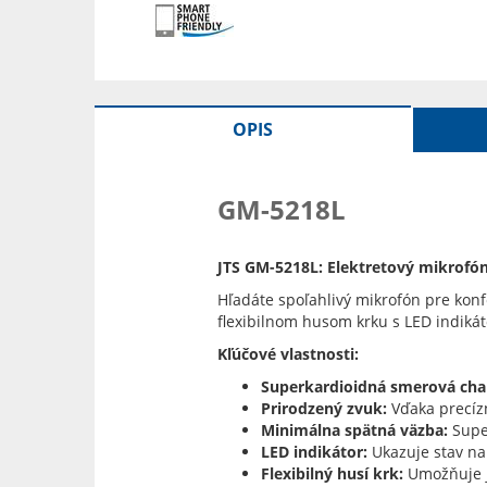
OPIS
GM-5218L
JTS GM-5218L: Elektretový mikrofón
Hľadáte spoľahlivý mikrofón pre kon
flexibilnom husom krku s LED indiká
Kľúčové vlastnosti:
Superkardioidná smerová char
Prirodzený zvuk:
Vďaka precízn
Minimálna spätná väzba:
Super
LED indikátor:
Ukazuje stav na
Flexibilný husí krk:
Umožňuje j