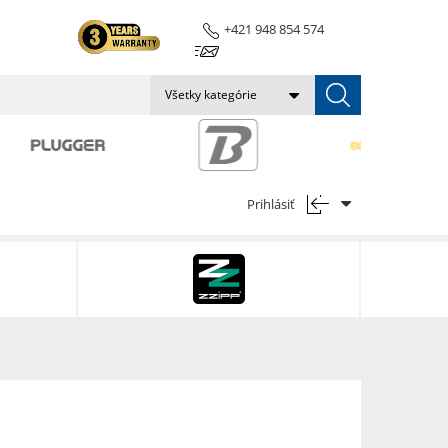
+421 948 854 574
info@pulsepro.audio
Všetky kategórie
Prihlásiť