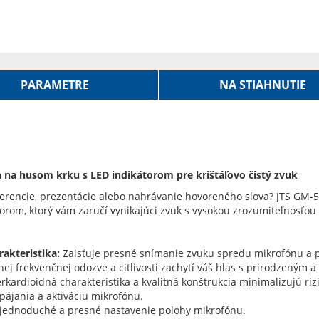
PARAMETRE
NA STIAHNUTIE
 na husom krku s LED indikátorom pre krištáľovo čistý zvuk
ferencie, prezentácie alebo nahrávanie hovoreného slova? JTS GM-5
torom, ktorý vám zaručí vynikajúci zvuk s vysokou zrozumiteľnosťo
akteristika:
Zaisťuje presné snímanie zvuku spredu mikrofónu a po
ej frekvenčnej odozve a citlivosti zachytí váš hlas s prirodzeným 
kardioidná charakteristika a kvalitná konštrukcia minimalizujú rizi
pájania a aktiváciu mikrofónu.
ednoduché a presné nastavenie polohy mikrofónu.