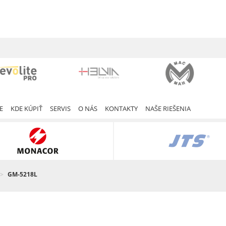
E
KDE KÚPIŤ
SERVIS
O NÁS
KONTAKTY
NAŠE RIEŠENIA
GM-5218L