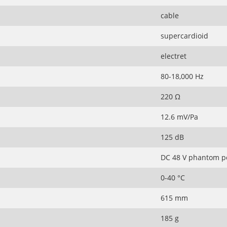
cable
supercardioid
electret
80-18,000 Hz
220 Ω
12.6 mV/Pa
125 dB
DC 48 V phantom p
0-40 °C
615 mm
185 g