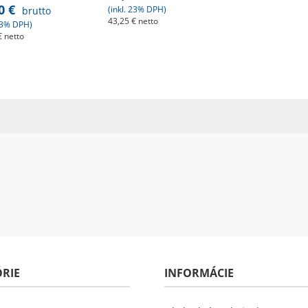
0 €
(inkl. 23% DPH)
brutto
43,25 € netto
 23% DPH)
€ netto
Zobraz detaily
braz detaily
RIE
INFORMÁCIE