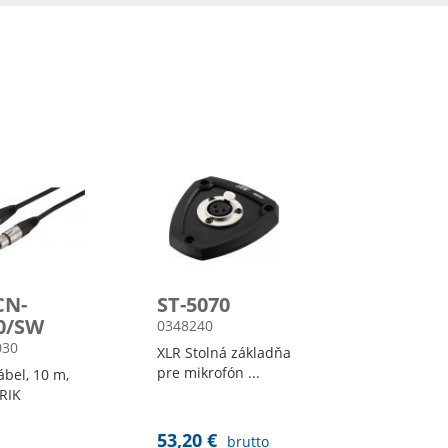
CN-
ST-5070
0/SW
0348240
030
XLR Stolná základňa
pre mikrofón ...
ábel, 10 m,
RIK
53,20 €
brutto