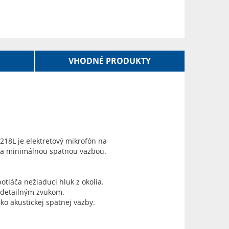
VHODNÉ PRODUKTY
218L je elektretový mikrofón na
u a minimálnou spätnou väzbou.
tláča nežiaduci hluk z okolia.
a detailným zvukom.
ko akustickej spätnej väzby.