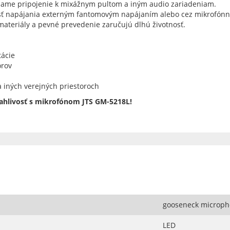
iame pripojenie k mixážnym pultom a iným audio zariadeniam.
 napájania externým fantomovým napájaním alebo cez mikrofónn
materiály a pevné prevedenie zaručujú dlhú životnosť.
tácie
orov
 a iných verejných priestoroch
oľahlivosť s mikrofónom JTS GM-5218L!
gooseneck microp
LED