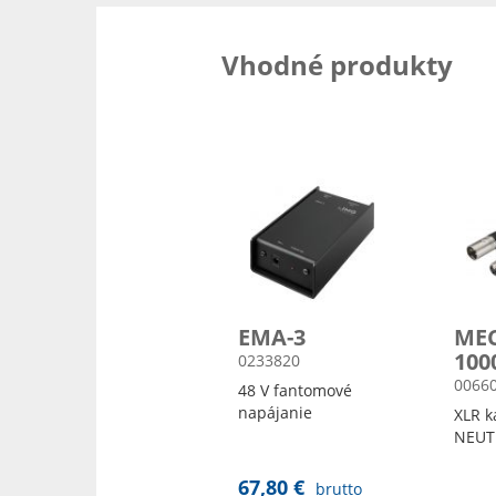
Vhodné produkty
EMA-3
ME
100
0233820
0066
48 V fantomové
napájanie
XLR k
NEUT
67,80 €
brutto