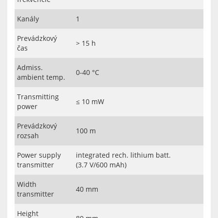
Kanály
1
Prevádzkový
> 15 h
čas
Admiss.
0-40 °C
ambient temp.
Transmitting
≤ 10 mW
power
Prevádzkový
100 m
rozsah
Power supply
integrated rech. lithium batt.
transmitter
(3.7 V/600 mAh)
Width
40 mm
transmitter
Height