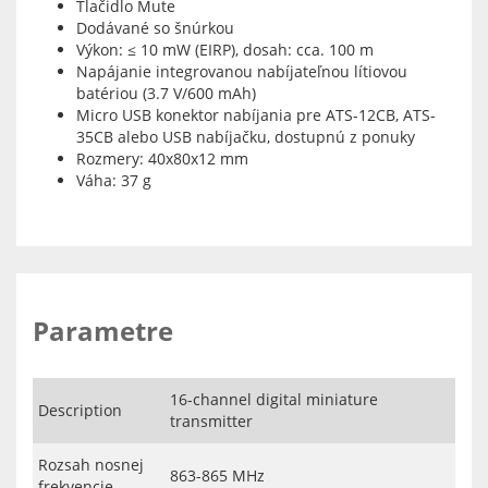
Tlačidlo Mute
Dodávané so šnúrkou
Výkon: ≤ 10 mW (EIRP), dosah: cca. 100 m
Napájanie integrovanou nabíjateľnou lítiovou
batériou (3.7 V/600 mAh)
Micro USB konektor nabíjania pre ATS-12CB, ATS-
35CB alebo USB nabíjačku, dostupnú z ponuky
Rozmery: 40x80x12 mm
Váha: 37 g
Parametre
16-channel digital miniature
Description
transmitter
Rozsah nosnej
863-865 MHz
frekvencie