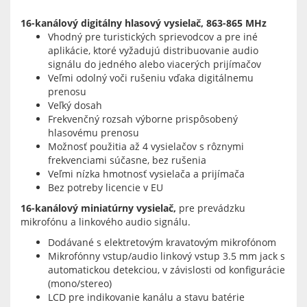
16-kanálový digitálny hlasový vysielač, 863-865 MHz
Vhodný pre turistických sprievodcov a pre iné
aplikácie, ktoré vyžadujú distribuovanie audio
signálu do jedného alebo viacerých prijímačov
Veľmi odolný voči rušeniu vďaka digitálnemu
prenosu
Veľký dosah
Frekvenčný rozsah výborne prispôsobený
hlasovému prenosu
Možnosť použitia až 4 vysielačov s rôznymi
frekvenciami súčasne, bez rušenia
Veľmi nízka hmotnosť vysielača a prijímača
Bez potreby licencie v EU
16-kanálový miniatúrny vysielač,
pre prevádzku
mikrofónu a linkového audio signálu.
Dodávané s elektretovým kravatovým mikrofónom
Mikrofónny vstup/audio linkový vstup 3.5 mm jack s
automatickou detekciou, v závislosti od konfigurácie
(mono/stereo)
LCD pre indikovanie kanálu a stavu batérie